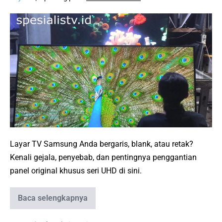
Penggantian
Layar
TV
Samsung
Original:
Solusi
Layar
Bergaris
&
Blank
Layar TV Samsung Anda bergaris, blank, atau retak?
Kenali gejala, penyebab, dan pentingnya penggantian
panel original khusus seri UHD di sini.
Baca selengkapnya
Penggantian
Layar
TV