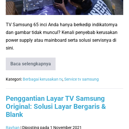
dan
Gambar
Tidak
TV Samsung 65 inci Anda hanya berkedip indikatornya
Muncul
dan gambar tidak muncul? Kenali penyebab kerusakan
power supply atau mainboard serta solusi servisnya di
sini.
Baca selengkapnya
Solusi
TV
Samsung
65
Kategori:
Berbagai kerusakan tv
,
Service tv samsung
Inci
Indikator
Berkedip
Penggantian Layar TV Samsung
dan
Gambar
Original: Solusi Layar Bergaris &
Tidak
Muncul
Blank
Rayhan
|
Diposting pada
1 November 2021