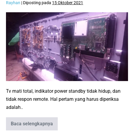
Rayhan
|
Diposting pada
15 Oktober 2021
Panduan
Mengatasi
TV
Mati
Total:
Langkah
Awal
Sebelum
Panggil
Teknisi
Tv mati total, indikator power standby tidak hidup, dan
tidak respon remote. Hal pertam yang harus diperiksa
adalah..
Baca selengkapnya
Panduan
Mengatasi