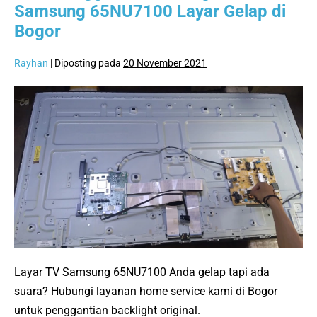
Penyebab
Samsung 65NU7100 Layar Gelap di
&
Solusinya
Bogor
Rayhan
|
Diposting pada
20 November 2021
Jasa
Penggantian
Backlight
TV
Samsung
65NU7100
Layar
Gelap
di
Bogor
Layar TV Samsung 65NU7100 Anda gelap tapi ada
suara? Hubungi layanan home service kami di Bogor
untuk penggantian backlight original.