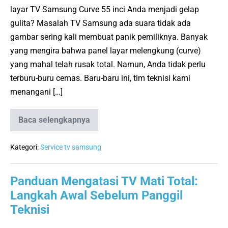
Ganti
layar TV Samsung Curve 55 inci Anda menjadi gelap
Backlight
gulita? Masalah TV Samsung ada suara tidak ada
gambar sering kali membuat panik pemiliknya. Banyak
yang mengira bahwa panel layar melengkung (curve)
yang mahal telah rusak total. Namun, Anda tidak perlu
terburu-buru cemas. Baru-baru ini, tim teknisi kami
menangani […]
Baca selengkapnya
TV
Samsung
Curve
55
Kategori:
Service tv samsung
Inci
Ada
Suara
Panduan Mengatasi TV Mati Total:
Tidak
Ada
Langkah Awal Sebelum Panggil
Gambar:
Ganti
Teknisi
Backlight