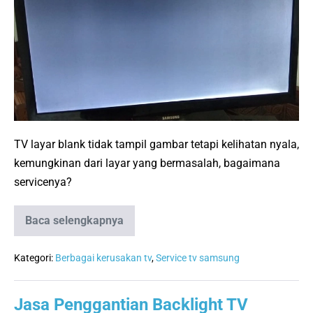
Hidup
Tapi
Tidak
Ada
Gambar:
Penyebab
&
Solusinya
TV layar blank tidak tampil gambar tetapi kelihatan nyala,
kemungkinan dari layar yang bermasalah, bagaimana
servicenya?
Baca selengkapnya
Service
TV
Layar
Hidup
Kategori:
Berbagai kerusakan tv
,
Service tv samsung
Tapi
Tidak
Ada
Jasa Penggantian Backlight TV
Gambar: