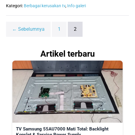
TV
Mati
Kategori:
Berbagai kerusakan tv
,
Info galeri
Total:
Langkah
Awal
Sebelum
← Sebelumnya
1
2
Panggil
Teknisi
Artikel terbaru
TV Samsung 55AU7000 Mati Total: Backlight
Konslet & Service Power Supply