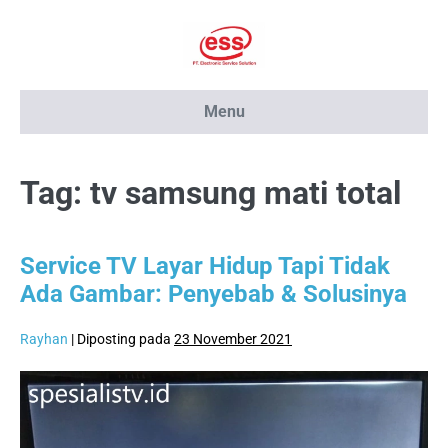
Lompat
ke
konten
Menu
Tag:
tv samsung mati total
Service TV Layar Hidup Tapi Tidak
Ada Gambar: Penyebab & Solusinya
Rayhan
|
Diposting pada
23 November 2021
Service
TV
Layar