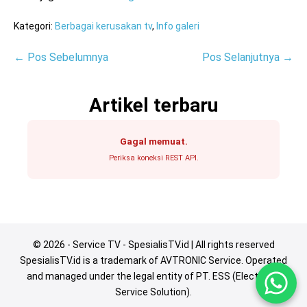
Kategori:
Berbagai kerusakan tv
,
Info galeri
Navigasi
← Pos Sebelumnya
Pos Selanjutnya →
Tulisan
Artikel terbaru
Gagal memuat.
Periksa koneksi REST API.
© 2026 - Service TV - SpesialisTV.id | All rights reserved
SpesialisTV.id is a trademark of AVTRONIC Service. Operated
and managed under the legal entity of PT. ESS (Electronic
Service Solution).