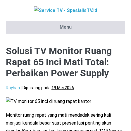
Lompat
ke
konten
Menu
Solusi TV Monitor Ruang
Rapat 65 Inci Mati Total:
Perbaikan Power Supply
Rayhan
|
Diposting pada
19 Mei 2026
Monitor ruang rapat yang mati mendadak sering kali
menjadi kendala besar saat presentasi penting akan
dimulai. Baru-baru ini, tim kami menangani unit TV Monitor