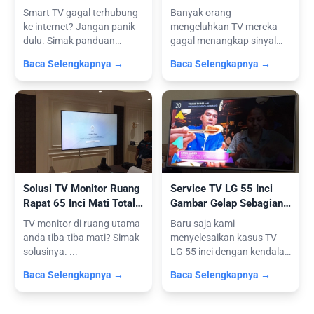
Jika Jaringan Tidak
STB Serta Tips Pasang
Smart TV gagal terhubung
Banyak orang
Terdeteksi
Antena
ke internet? Jangan panik
mengeluhkan TV mereka
dulu. Simak panduan
gagal menangkap sinyal
praktis c...
karena mengabaikan fak...
Baca Selengkapnya →
Baca Selengkapnya →
Solusi TV Monitor Ruang
Service TV LG 55 Inci
Rapat 65 Inci Mati Total:
Gambar Gelap Sebagian:
Perbaikan Power Supply
Solusi Backlight & Power
TV monitor di ruang utama
Baru saja kami
Supply (Layanan
anda tiba-tiba mati? Simak
menyelesaikan kasus TV
Panggilan)
solusinya. ...
LG 55 inci dengan kendala
ini melalui laya...
Baca Selengkapnya →
Baca Selengkapnya →