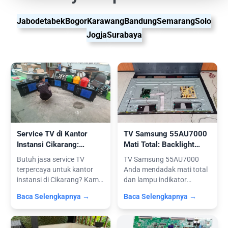
Jabodetabek
Bogor
Karawang
Bandung
Semarang
Solo
Jogja
Surabaya
Service TV di Kantor
TV Samsung 55AU7000
Instansi Cikarang:
Mati Total: Backlight
Perbaikan Banyak Unit &
Konslet & Service Power
Butuh jasa service TV
TV Samsung 55AU7000
Dokumen Resmi
Supply
terpercaya untuk kantor
Anda mendadak mati total
instansi di Cikarang? Kami
dan lampu indikator
melayan...
padam? Jangan b...
Baca Selengkapnya →
Baca Selengkapnya →