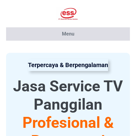
Lompat
ke
konten
Menu
Terpercaya & Berpengalaman
Jasa
Service TV
Panggilan
Profesional &