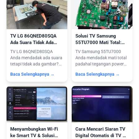
TV LG 86QNED80SQA
Solusi TV Samsung
Ada Suara Tidak Ada
55TU7000 Mati Total:
Gambar (Service Modul
Penyebab & Penggantian
TV LG 86QNED80SQA
TV Samsung 55TU7000
T-Con)
Mainboard
Anda mendadak ada suara
Anda mendadak mati total
tetapi tidak ada gambar?
padahal tegangan power
Layar blank t...
supply norma...
Baca Selengkapnya →
Baca Selengkapnya →
Menyambungkan Wi-Fi
Cara Mencari Siaran TV
ke Smart TV & Solusi
Digital Otomatis di TV &