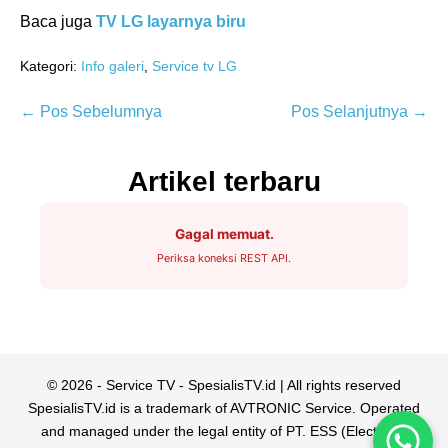
Baca juga
TV LG layarnya biru
Kategori:
Info galeri
,
Service tv LG
Navigasi
← Pos Sebelumnya
Pos Selanjutnya →
Tulisan
Artikel terbaru
Gagal memuat.
Periksa koneksi REST API.
© 2026 - Service TV - SpesialisTV.id | All rights reserved
SpesialisTV.id is a trademark of AVTRONIC Service. Operated
and managed under the legal entity of PT. ESS (Electronic