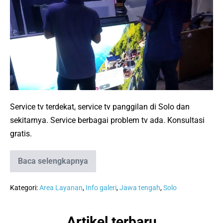
TV
Terdekat
di
Solo
dan
Sekitarnya:
Melayani
Service
Service tv terdekat, service tv panggilan di Solo dan
Panggilan
sekitarnya. Service berbagai problem tv ada. Konsultasi
gratis.
Baca selengkapnya
Jasa
Service
TV
Terdekat
Kategori:
Area Layanan
,
Info galeri
,
Jawa tengah
,
Solo
di
Solo
dan
Artikel terbaru
Sekitarnya: