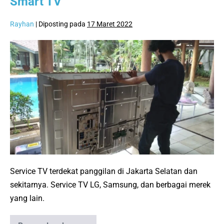
Smart TV
Rayhan
|
Diposting pada
17 Maret 2022
Spesialis
Service
TV
Jakarta
Selatan:
Layanan
Panggilan
LCD,
LED,
OLED
Service TV terdekat panggilan di Jakarta Selatan dan
&
sekitarnya. Service TV LG, Samsung, dan berbagai merek
Smart
yang lain.
TV