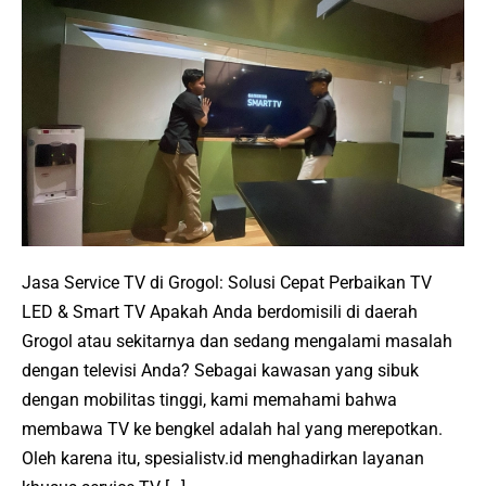
Service
TV
terdekat
Grogol
Jakarta
barat
service
TV
panggilan
Jasa Service TV di Grogol: Solusi Cepat Perbaikan TV
LED & Smart TV Apakah Anda berdomisili di daerah
Grogol atau sekitarnya dan sedang mengalami masalah
dengan televisi Anda? Sebagai kawasan yang sibuk
dengan mobilitas tinggi, kami memahami bahwa
membawa TV ke bengkel adalah hal yang merepotkan.
Oleh karena itu, spesialistv.id menghadirkan layanan