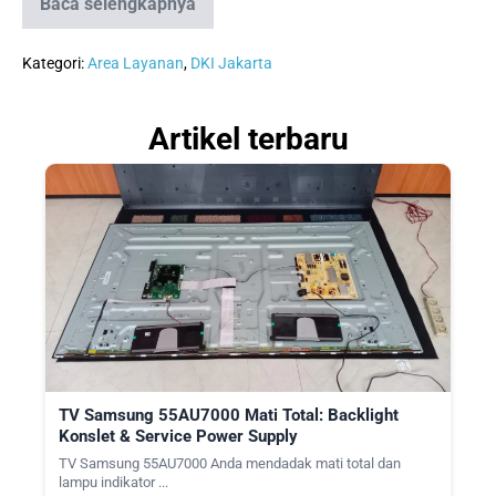
Baca selengkapnya
Spesialis
Service
TV
Jakarta
Kategori:
Area Layanan
,
DKI Jakarta
Selatan:
Layanan
Panggilan
Artikel terbaru
LCD,
LED,
OLED
&
Smart
TV
TV Samsung 55AU7000 Mati Total: Backlight
Konslet & Service Power Supply
TV Samsung 55AU7000 Anda mendadak mati total dan
lampu indikator ...