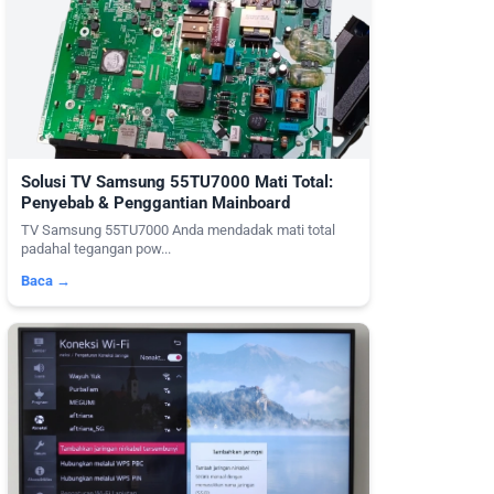
Solusi TV Samsung 55TU7000 Mati Total:
Penyebab & Penggantian Mainboard
TV Samsung 55TU7000 Anda mendadak mati total
padahal tegangan pow...
Baca →