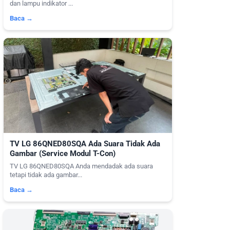
dan lampu indikator ...
Baca →
TV LG 86QNED80SQA Ada Suara Tidak Ada
Gambar (Service Modul T-Con)
TV LG 86QNED80SQA Anda mendadak ada suara
tetapi tidak ada gambar...
Baca →