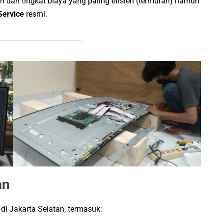
 dari tingkat biaya yang paling efisien (termurah) namun
Service
resmi.
an
di Jakarta Selatan, termasuk: