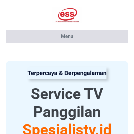
Lompat
ke
konten
Menu
Terpercaya & Berpengalaman
Service TV
Panggilan
Spesialistv.id