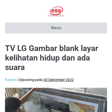
Lompat
ke
konten
Menu
TV LG Gambar blank layar
kelihatan hidup dan ada
suara
Rayhan
|
Diposting pada
30 September 2022