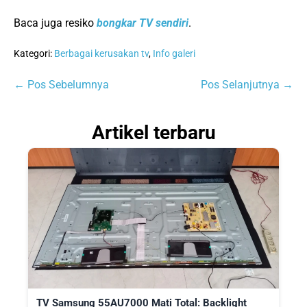
Baca juga resiko
bongkar TV sendiri
.
Kategori:
Berbagai kerusakan tv
,
Info galeri
Navigasi
← Pos Sebelumnya
Pos Selanjutnya →
Tulisan
Artikel terbaru
TV Samsung 55AU7000 Mati Total: Backlight