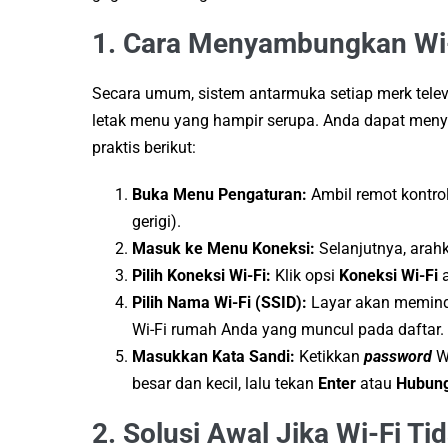
1. Cara Menyambungkan Wi-
Secara umum, sistem antarmuka setiap merk televi
letak menu yang hampir serupa. Anda dapat men
praktis berikut:
Buka Menu Pengaturan:
Ambil remot kontrol
gerigi).
Masuk ke Menu Koneksi:
Selanjutnya, arah
Pilih Koneksi Wi-Fi:
Klik opsi
Koneksi Wi-Fi
a
Pilih Nama Wi-Fi (SSID):
Layar akan memindai
Wi-Fi rumah Anda yang muncul pada daftar.
Masukkan Kata Sandi:
Ketikkan
password
Wi
besar dan kecil, lalu tekan
Enter
atau
Hubun
2. Solusi Awal Jika Wi-Fi Ti