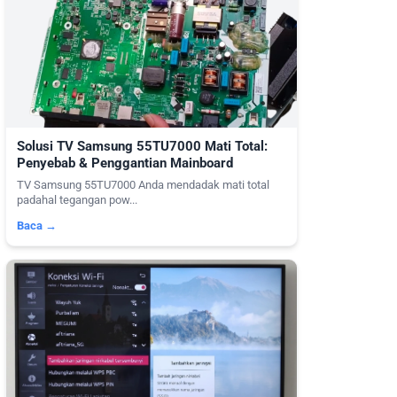
Solusi TV Samsung 55TU7000 Mati Total:
Penyebab & Penggantian Mainboard
TV Samsung 55TU7000 Anda mendadak mati total
padahal tegangan pow...
Baca →