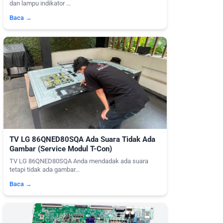
dan lampu indikator ...
Baca →
TV LG 86QNED80SQA Ada Suara Tidak Ada
Gambar (Service Modul T-Con)
TV LG 86QNED80SQA Anda mendadak ada suara
tetapi tidak ada gambar...
Baca →