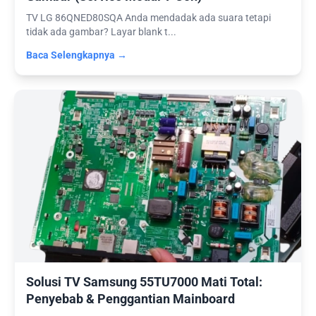
TV LG 86QNED80SQA Anda mendadak ada suara tetapi
tidak ada gambar? Layar blank t...
Baca Selengkapnya →
Solusi TV Samsung 55TU7000 Mati Total:
Penyebab & Penggantian Mainboard