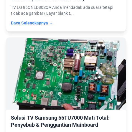
TV LG 86QNED80SQA Anda mendadak ada suara tetapi
tidak ada gambar? Layar blank t...
Baca Selengkapnya →
Solusi TV Samsung 55TU7000 Mati Total:
Penyebab & Penggantian Mainboard