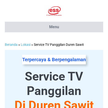
Lompat
ke
konten
Menu
Beranda
»
Lokasi
»
Service TV Panggilan Duren Sawit
Terpercaya & Berpengalaman
Service TV
Panggilan
Di Duren Sawit