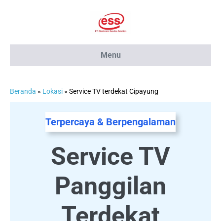
Lompat
ke
konten
Menu
Beranda
»
Lokasi
»
Service TV terdekat Cipayung
Terpercaya & Berpengalaman
Service TV
Panggilan
Terdekat