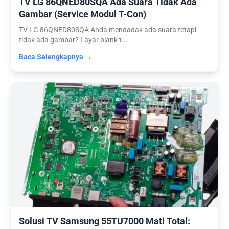
TV LG 86QNED80SQA Ada Suara Tidak Ada
Gambar (Service Modul T-Con)
TV LG 86QNED80SQA Anda mendadak ada suara tetapi
tidak ada gambar? Layar blank t...
Baca Selengkapnya →
Solusi TV Samsung 55TU7000 Mati Total: