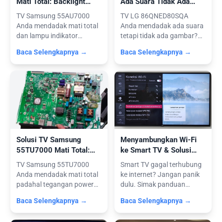
Mati Total: Backlight
Ada Suara Tidak Ada
Konslet & Service Power
Gambar (Service Modul
TV Samsung 55AU7000
TV LG 86QNED80SQA
Supply
T-Con)
Anda mendadak mati total
Anda mendadak ada suara
dan lampu indikator
tetapi tidak ada gambar?
padam? Jangan b...
Layar blank t...
Baca Selengkapnya →
Baca Selengkapnya →
Solusi TV Samsung
Menyambungkan Wi-Fi
55TU7000 Mati Total:
ke Smart TV & Solusi
Penyebab & Penggantian
Jika Jaringan Tidak
TV Samsung 55TU7000
Smart TV gagal terhubung
Mainboard
Terdeteksi
Anda mendadak mati total
ke internet? Jangan panik
padahal tegangan power
dulu. Simak panduan
supply norma...
praktis c...
Baca Selengkapnya →
Baca Selengkapnya →