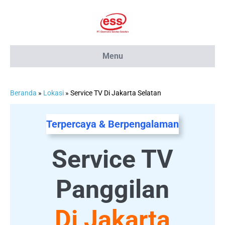
Lompat
ke
konten
Menu
Beranda
»
Lokasi
»
Service TV Di Jakarta Selatan
Terpercaya & Berpengalaman
Service TV
Panggilan
Di Jakarta