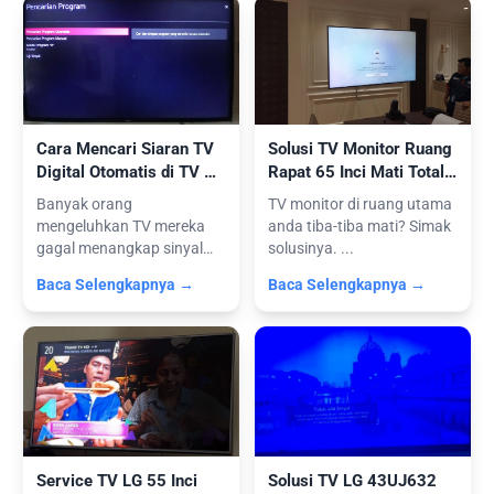
Cara Mencari Siaran TV
Solusi TV Monitor Ruang
Digital Otomatis di TV &
Rapat 65 Inci Mati Total:
STB Serta Tips Pasang
Perbaikan Power Supply
Banyak orang
TV monitor di ruang utama
Antena
mengeluhkan TV mereka
anda tiba-tiba mati? Simak
gagal menangkap sinyal
solusinya. ...
karena mengabaikan fak...
Baca Selengkapnya →
Baca Selengkapnya →
Service TV LG 55 Inci
Solusi TV LG 43UJ632