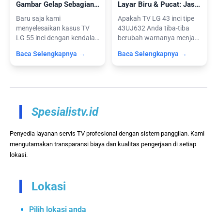
Gambar Gelap Sebagian:
Layar Biru & Pucat: Jasa
Solusi Backlight & Power
Service TV di Ciomas
Baru saja kami
Apakah TV LG 43 inci tipe
Supply (Layanan
Bogor
menyelesaikan kasus TV
43UJ632 Anda tiba-tiba
Panggilan)
LG 55 inci dengan kendala
berubah warnanya menjadi
ini melalui laya...
kebiru...
Baca Selengkapnya →
Baca Selengkapnya →
Spesialistv.id
Penyedia layanan servis TV profesional dengan sistem panggilan. Kami
mengutamakan transparansi biaya dan kualitas pengerjaan di setiap
lokasi.
Lokasi
Pilih lokasi anda