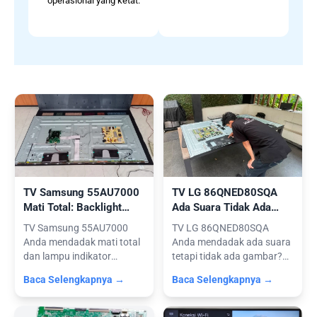
operasional yang ketat.
TV Samsung 55AU7000
TV LG 86QNED80SQA
Mati Total: Backlight
Ada Suara Tidak Ada
Konslet & Service Power
Gambar (Service Modul
TV Samsung 55AU7000
TV LG 86QNED80SQA
Supply
T-Con)
Anda mendadak mati total
Anda mendadak ada suara
dan lampu indikator
tetapi tidak ada gambar?
padam? Jangan b...
Layar blank t...
Baca Selengkapnya →
Baca Selengkapnya →