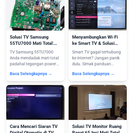
Solusi TV Samsung
Menyambungkan Wi-Fi
55TU7000 Mati Total:
ke Smart TV & Solusi
Penyebab & Penggantian
Jika Jaringan Tidak
TV Samsung 55TU7000
Smart TV gagal terhubung
Mainboard
Terdeteksi
Anda mendadak mati total
ke internet? Jangan panik
padahal tegangan power
dulu. Simak panduan
supply norma...
praktis c...
Baca Selengkapnya →
Baca Selengkapnya →
Cara Mencari Siaran TV
Solusi TV Monitor Ruang
Digital Otomatis di TV &
Rapat 65 Inci Mati Total: