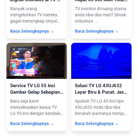
STB Serta Tips Pasang
Perbaikan Power Supply
Banyak orang
TV monitor di ruang utama
Antena
mengeluhkan TV mereka
anda tiba-tiba mati? Simak
gagal menangkap sinyal
solusinya. ...
karena mengabaikan fak...
Baca Selengkapnya →
Baca Selengkapnya →
Service TV LG 55 Inci
Solusi TV LG 43UJ632
Gambar Gelap Sebagian:
Layar Biru & Pucat: Jasa
Solusi Backlight & Power
Service TV di Ciomas
Baru saja kami
Apakah TV LG 43 inci tipe
Supply (Layanan
Bogor
menyelesaikan kasus TV
43UJ632 Anda tiba-tiba
Panggilan)
LG 55 inci dengan kendala
berubah warnanya menjadi
ini melalui laya...
kebiru...
Baca Selengkapnya →
Baca Selengkapnya →