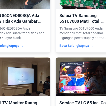
G 86QNED80SQA Ada
Solusi TV Samsung
a Tidak Ada Gambar
55TU7000 Mati Total:
ice Modul T-Con)
Penyebab & Penggantia
 86QNED80SQA Anda
TV Samsung 55TU7000 Anda
Mainboard
ak ada suara tetapi tidak ada
mendadak mati total padahal
? Layar blank t...
tegangan power supply norma..
Selengkapnya →
Baca Selengkapnya →
i TV Monitor Ruang
Service TV LG 55 Inci G