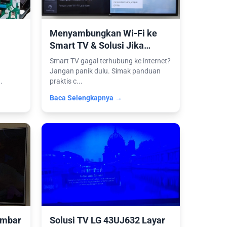
Menyambungkan Wi-Fi ke
Smart TV & Solusi Jika
n
Jaringan Tidak Terdeteksi
Smart TV gagal terhubung ke internet?
Jangan panik dulu. Simak panduan
.
praktis c...
Baca Selengkapnya →
ambar
Solusi TV LG 43UJ632 Layar