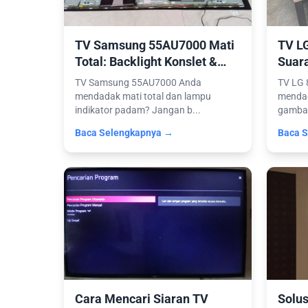
TV Samsung 55AU7000 Mati
TV L
Total: Backlight Konslet &
Suar
Service Power Supply
(Serv
TV Samsung 55AU7000 Anda
TV LG
mendadak mati total dan lampu
mendad
indikator padam? Jangan b...
gambar
Baca Selengkapnya →
Baca 
Cara Mencari Siaran TV
Solus